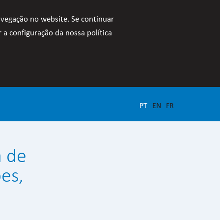
avegação no website. Se continuar
 a configuração da nossa política
PT
EN
FR
a de
es,